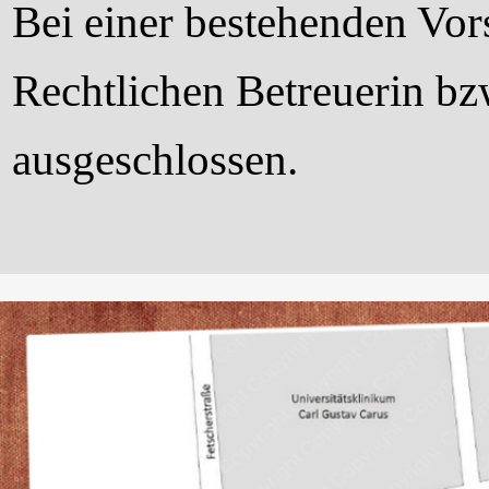
Bei einer bestehenden Vors
Rechtlichen Betreuerin bz
ausgeschlossen.
1. Dresdner Betreuungsverein e.V.
Rechtliche Betreuung | Vormundschaft | Pflegschaft
Fetscherstraße 72
01307 Dresden
Tel.: (0351) 435 31 - 0
Fax: (0351) 435 31 - 29
Email:
info@ddbtv.de (Verein)