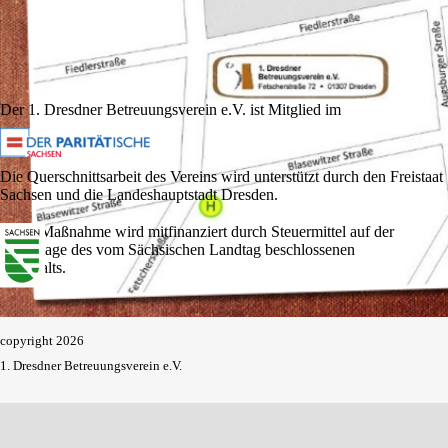
betreuung@ddbtv.de (Rechtliche Betreuung)
vormundschaft@ddbtv.de (Vormundschaft | Pflegschaft)
Impressum & Datenschutz
Der 1. Dresdner Betreuungsverein e.V. ist Mitglied im
Die Querschnittsarbeit des Vereins wird unterstützt durch den Freistaat 
Sachsen und die Landeshauptstadt Dresden.
Diese Maßnahme wird mitfinanziert durch Steuermittel auf der 
Grundlage des vom Sächsischen Landtag beschlossenen 
Haushalts.
copyright 2026
1. Dresdner Betreuungsverein e.V.
Zurück zum Seiteninhalt